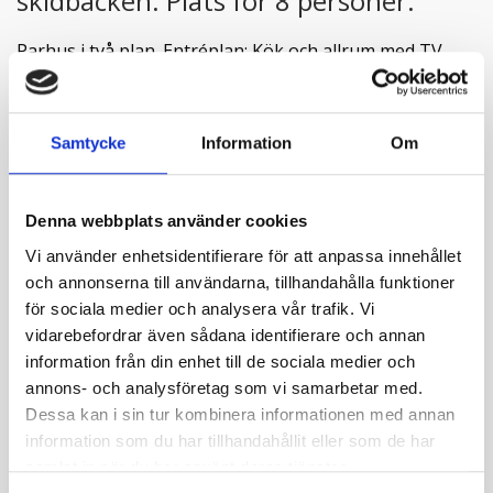
skidbacken. Plats för 8 personer.
Parhus i två plan. Entréplan: Kök och allrum med TV,
kamin och utgång till altan. Två sovrum och två badrum
vara en med en lite bastu
Loftplan: Fyra sängar och en soffgrupp. Stugan är
Samtycke
Information
Om
belägen högt upp på Kungsbacken och nära till
skidbacken. Plats för 8 personer.
Denna webbplats använder cookies
Read more
Kök
Vi använder enhetsidentifierare för att anpassa innehållet
Köket innehåller: spis med ugn, kylskåp med frysfack,
och annonserna till användarna, tillhandahålla funktioner
micro, diskmaskin, brödrost, kaffebryggare etc.
för sociala medier och analysera vår trafik. Vi
vidarebefordrar även sådana identifierare och annan
Tre sovrum
information från din enhet till de sociala medier och
Sovrum 1: En dubbelsäng
annons- och analysföretag som vi samarbetar med.
Sovrum 2: En våningssäng
Egenskaper
Dessa kan i sin tur kombinera informationen med annan
Sovrum 3 loft: Fyra enkelsängar och soffgrupp.
Bastu
Slutstäd finns att köpa
information som du har tillhandahållit eller som de har
Lakan och handdukar
Fullt utrustat kök
samlat in när du har använt deras tjänster.
finns att hyra