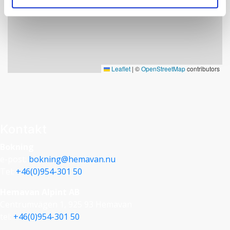
Ej tillåtet att röka eller medföra husdjur, dock ej
allergisanerat.
Är du eller någon i ert sällskap känslig mot husdjur
eller andra allergier vänligen kontakta oss innan
bokning.
Leaflet
|
©
OpenStreetMap
contributors
Kontakt
Bokning
e-post:
bokning@hemavan.nu
Tel:
+46(0)954-301 50
Hemavan Alpint AB
Centrumvägen 1, 925 93 Hemavan
tel:
+46(0)954-301 50