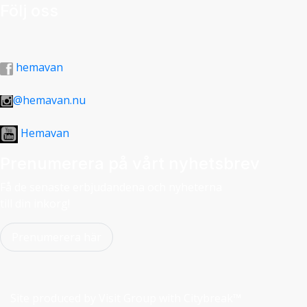
Följ oss
hemavan
@hemavan.nu
Hemavan
Prenumerera på vårt nyhetsbrev
Få de senaste erbjudandena och nyheterna
till din inkorg!
Prenumerera här
Site produced by
Visit Group
with
Citybreak™