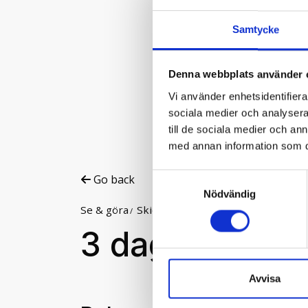
Samtycke
Denna webbplats använder 
Vi använder enhetsidentifierar
sociala medier och analysera 
till de sociala medier och a
med annan information som du 
Samtyckesval
Go back
Nödvändig
Se & göra
Skidåkning
Liftkort
3 dagar
Avvisa