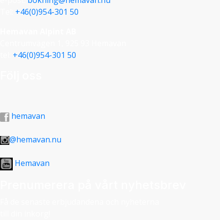
e-post:
bokning@hemavan.nu
Tel:
+46(0)954-301 50
Hemavan Alpint AB
Centrumvägen 1, 925 93 Hemavan
tel:
+46(0)954-301 50
Följ oss
hemavan
@hemavan.nu
Hemavan
Prenumerera på vårt nyhetsbrev
Få de senaste erbjudandena och nyheterna
till din inkorg!