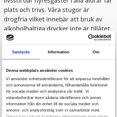
livsstil där hyresgäster i alla åldrar får
plats och trivs. Våra stugor är
drogfria vilket innebär att bruk av
alkoholhaltiga drycker inte är tillåtet.
Stugan Björken:
5 sovrum med våningssängar för 10 personer
Samtycke
Information
Om
Två toaletter varav en med dusch
Kök inkl diskmaskin och microvågsugn
Bäddsoffa finns i allrummet
Denna webbplats använder cookies
Parkeringsplats för 2 bilar
Har öppen spis, wifi och tv
Vi använder enhetsidentifierare för att anpassa innehållet
Read more
och annonserna till användarna, tillhandahålla funktioner
för sociala medier och analysera vår trafik. Vi
Stugan Granen:
vidarebefordrar även sådana identifierare och annan
4 sovrum för 8 personer. Varav 2 sovrum med
information från din enhet till de sociala medier och
våningssängar för 6 personer. 2 sovrum med
annons- och analysföretag som vi samarbetar med.
Contact info
enkelsängar.
Dessa kan i sin tur kombinera informationen med annan