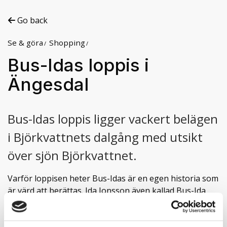
Go back
Se & göra
Shopping
Bus-Idas loppis i
Ängesdal
Bus-Idas loppis ligger vackert belägen
i Björkvattnets dalgång med utsikt
över sjön Björkvattnet.
Varför loppisen heter Bus-Idas är en egen historia som
är värd att berättas. Ida Jonsson även kallad Bus-Ida
föddes 1918 och dog 1992. Hon ägde och drev den
vackra gården och hönshuset i Ängesdal som har gett