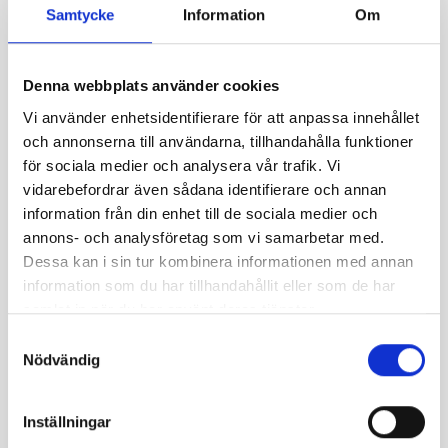
loppisen sitt namn.
Samtycke
Information
Om
Numera är det Bjarne Rönnskog som driver Bus-Idas
som vanligtvis har öppet varje dag mellan kl. 11:00-
Read more
17:00. Ring ändå innan besöket för att veta säkert att
Denna webbplats använder cookies
det är öppet +46 70-586 63 56.
Vi använder enhetsidentifierare för att anpassa innehållet
och annonserna till användarna, tillhandahålla funktioner
för sociala medier och analysera vår trafik. Vi
Contact info
vidarebefordrar även sådana identifierare och annan
information från din enhet till de sociala medier och
+46 70-586 63 56
annons- och analysföretag som vi samarbetar med.
Externa länkar
Dessa kan i sin tur kombinera informationen med annan
Ängesdal
information som du har tillhandahållit eller som de har
samlat in när du har använt deras tjänster.
Öppettider:
varje dag mellan kl. 11:00-17:00
Samtyckesval
Nödvändig
Inställningar
+