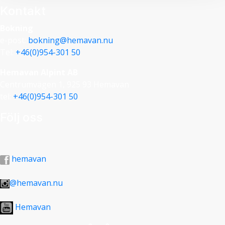
Kontakt
Bokning
e-post:
bokning@hemavan.nu
Tel:
+46(0)954-301 50
Hemavan Alpint AB
Centrumvägen 1, 925 93 Hemavan
tel:
+46(0)954-301 50
Följ oss
hemavan
@hemavan.nu
Hemavan