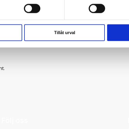
he extreme skier. We have skies for
Tillåt urval
les.
o know the following:
nt.
Följ oss