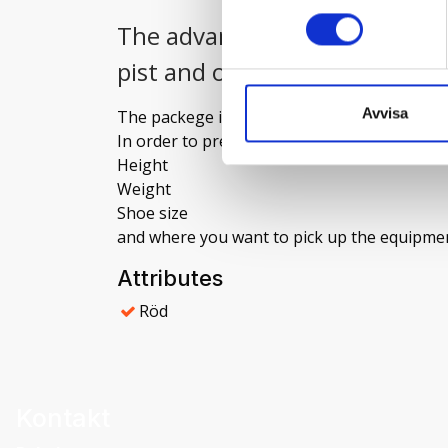
The advanced package is for t
pist and offpist.
Avvisa
The packege includes; skies, skiboots and po
In order to preper you equipment we need t
Height
Weight
Shoe size
and where you want to pick up the equipme
Attributes
Röd
Kontakt