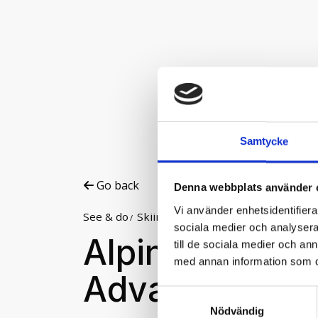
Samtycke
Go back
Denna webbplats använder 
Vi använder enhetsidentifierar
See & do
Skiing
Ski rental
Alpint
sociala medier och analysera 
Alpine Ski Pac
till de sociala medier och a
med annan information som du 
Advanced
Samtyckesval
Nödvändig