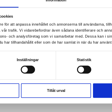
located above the tree line, further
liden, and is the perfect
cookies
e för att anpassa innehållet och annonserna till användarna, tillh
k and fishing trip for all the family.
vår trafik. Vi vidarebefordrar även sådana identifierare och anna
nnons- och analysföretag som vi samarbetar med. Dessa kan i sin
e above the tree line it really feels as though you are
har tillhandahållit eller som de har samlat in när du har använt 
hing permits are required if you want to try a spot of
Inställningar
Statistik
ometimes stony and wet terrain)
rtsertopparna.
Tillåt urval