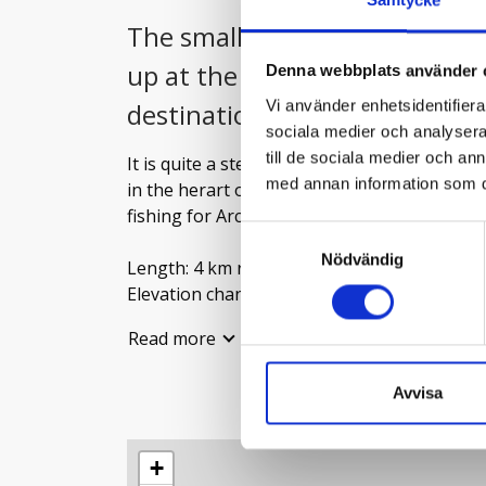
The small lake of Nuolpen, is 
up at the mountain from Laisa
Denna webbplats använder 
Vi använder enhetsidentifierar
destination for a combined wal
sociala medier och analysera 
till de sociala medier och a
It is quite a steep 2 km hike but, once you ar
med annan information som du 
in the herart of the monutain wilderness. Fis
fishing for Arctic Char.
Samtyckesval
Nödvändig
Length: 4 km return trip
Elevation change: 250 m
Level of difficulty: Red (3 km/hour, path, s
Read more
Continue past the lake up to the top of Mu
Avvisa
+