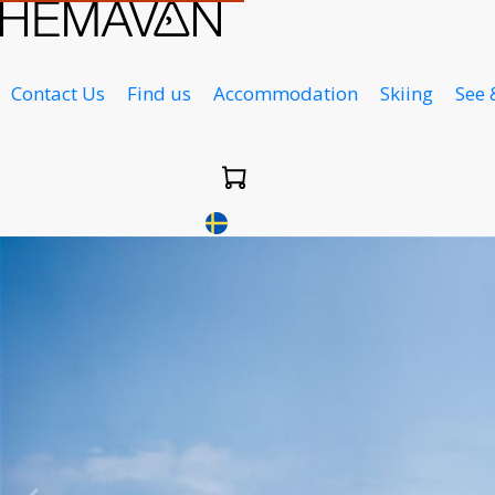
Contact Us
Find us
Accommodation
Skiing
See 