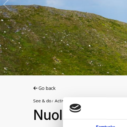
Go back
See & do
Activities
Hiking daytrips
Nuolpen
Samtycke