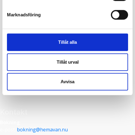
Marknadsföring
Tillåt alla
Tillåt urval
Leaflet
|
©
OpenStreetMap
contributors
Avvisa
Kontakt
Bokning
e-post:
bokning@hemavan.nu