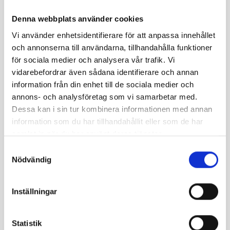
forwarding company and he also built warehouses by
the railway track to store goods. J.E Sjöberg then
Denna webbplats använder cookies
started a hardware store in Storuman. Behind the
Vi använder enhetsidentifierare för att anpassa innehållet
forwarding company, SJ had storage, a workshop and a
och annonserna till användarna, tillhandahålla funktioner
small smithy. The blacksmith who worked there was
för sociala medier och analysera vår trafik. Vi
called Vigner Johansson.
Read more
vidarebefordrar även sådana identifierare och annan
information från din enhet till de sociala medier och
annons- och analysföretag som vi samarbetar med.
Dessa kan i sin tur kombinera informationen med annan
information som du har tillhandahållit eller som de har
samlat in när du har använt deras tjänster.
Samtyckesval
Nödvändig
+
−
Inställningar
Statistik