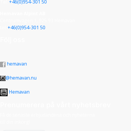
Tel:
+46(0)954-301 50
Hemavan Alpint AB
Centrumvägen 1, 925 93 Hemavan
tel:
+46(0)954-301 50
Följ oss
hemavan
@hemavan.nu
Hemavan
Prenumerera på vårt nyhetsbrev
Få de senaste erbjudandena och nyheterna
till din inkorg!