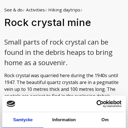
See & do
Activities
Hiking daytrips
Rock crystal mine
Small parts of rock crystal can be
found in the debris heaps to bring
home as a souvenir.
Rock crystal was quarried here during the 1940s until
1947. The beautiful quartz crystals are in a pegmatite
vein up to 10 metres thick and 100 metres long. The
crystals are easiest to find in the explosion debris
below the mine itself. However, a large proportion of
the rock crystals are unfortunately discoloured because
of careless blasting. Many crystals have a coating of
Samtycke
Information
Om
Read more
ferric hydroxide which can be washed off with