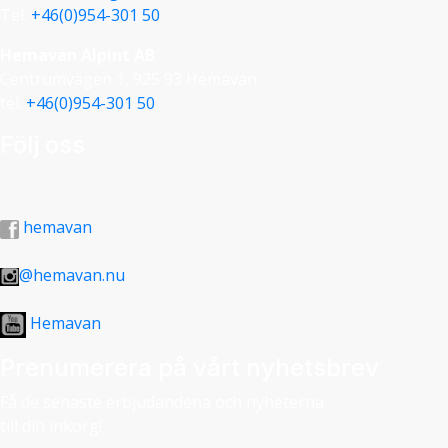
Tel:
+46(0)954-301 50
Hemavan Alpint AB
Centrumvägen 1, 925 93 Hemavan
tel:
+46(0)954-301 50
Följ oss
hemavan
@hemavan.nu
Hemavan
Prenumerera på vårt nyhetsbrev
Få de senaste erbjudandena och nyheterna
till din inkorg!