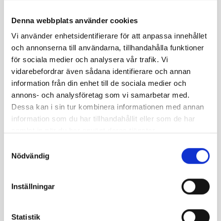
hydrochloric acid. It is permitted to take a few small
rock crystals from the debris heaps as souvenirs, but
Denna webbplats använder cookies
absolutely prohibited to quarry crystals out from the
Vi använder enhetsidentifierare för att anpassa innehållet
rockface.
och annonserna till användarna, tillhandahålla funktioner
för sociala medier och analysera vår trafik. Vi
vidarebefordrar även sådana identifierare och annan
Directions
information från din enhet till de sociala medier och
Krutfjellsvägen towards Hattfjelldal, 16 km in to
annons- och analysföretag som vi samarbetar med.
Norway, after passing a cowshed and a small bridge,
Dessa kan i sin tur kombinera informationen med annan
the trail starts up to the crystal mine. A 3-km hike takes
information som du har tillhandahållit eller som de har
you to the upper birch forest zone.
samlat in när du har använt deras tjänster.
Samtyckesval
Nödvändig
+
−
Inställningar
Statistik