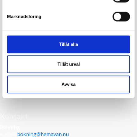
Marknadsföring
Tillåt alla
Tillåt urval
Leaflet
|
©
OpenStreetMap
contributors
Avvisa
Kontakt
Bokning
e-post:
bokning@hemavan.nu