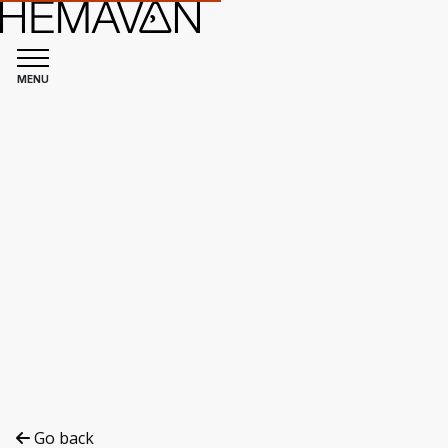
MENU
©
Hemavan Tärnaby PR-förening
Go back