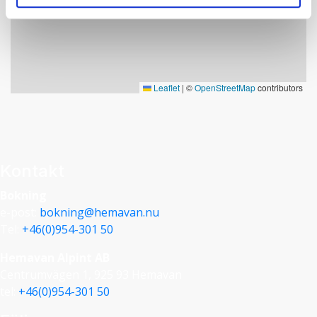
Leaflet
|
©
OpenStreetMap
contributors
Kontakt
Bokning
e-post:
bokning@hemavan.nu
Tel:
+46(0)954-301 50
Hemavan Alpint AB
Centrumvägen 1, 925 93 Hemavan
tel:
+46(0)954-301 50