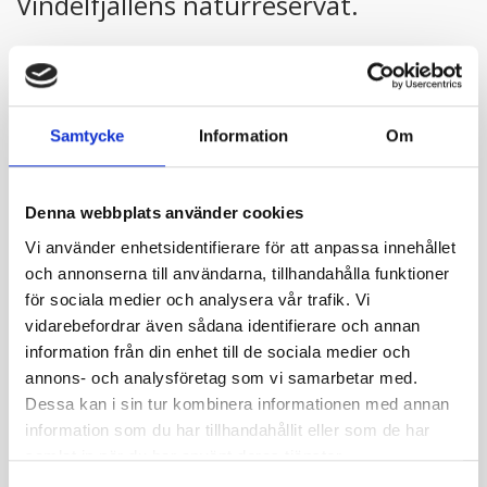
Vindelfjällens naturreservat.
Sommartid flyger vi helikopter till de ställen där vi
fiskar.
Vinterturen börjar tidigt på morgonen med att man kör
Samtycke
Information
Om
skoter från Hemavan genom Viterskalet och det
magnifika Syterskalet. Turen fortsätter efter skoterled
till öster om Tärnasjön här åker vi med tillstånd in till de
Denna webbplats använder cookies
Read more
små sjöar vi fiskar i.
Vi använder enhetsidentifierare för att anpassa innehållet
och annonserna till användarna, tillhandahålla funktioner
för sociala medier och analysera vår trafik. Vi
vidarebefordrar även sådana identifierare och annan
information från din enhet till de sociala medier och
Contact info
annons- och analysföretag som vi samarbetar med.
Dessa kan i sin tur kombinera informationen med annan
+46 70-556 70 01
information som du har tillhandahållit eller som de har
stig@hemavan.com
samlat in när du har använt deras tjänster.
Visit website