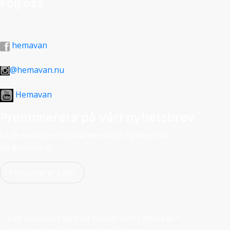
Följ oss
hemavan
@hemavan.nu
Hemavan
Prenumerera på vårt nyhetsbrev
Få de senaste erbjudandena och nyheterna
till din inkorg!
Prenumerera här
Site produced by
Visit Group
with
Citybreak™