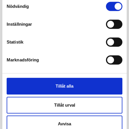
Samtyckesval
Price information
Nödvändig
Pris sker på offert beroende på antal
personer, antal dygn, helpension.
Inställningar
Statistik
+
Marknadsföring
−
Tillåt alla
Tillåt urval
Avvisa