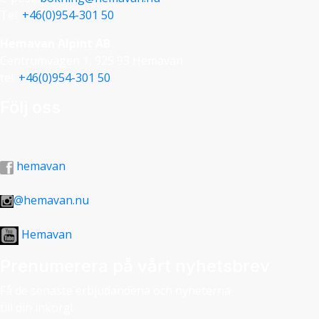
Tel:
+46(0)954-301 50
Hemavan Alpint AB
Centrumvägen 1, 925 93 Hemavan
tel:
+46(0)954-301 50
Följ oss
hemavan
@hemavan.nu
Hemavan
Prenumerera på vårt nyhetsbrev
Få de senaste erbjudandena och nyheterna
till din inkorg!