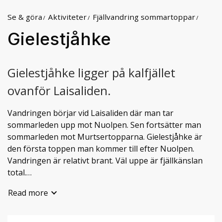
Se & göra
Aktiviteter
Fjällvandring sommartoppar
Gielestjåhke
Gielestjåhke ligger på kalfjället
ovanför Laisaliden.
Vandringen börjar vid Laisaliden där man tar
sommarleden upp mot Nuolpen. Sen fortsätter man
sommarleden mot Murtsertopparna. Gielestjåhke är
den första toppen man kommer till efter Nuolpen.
Vandringen är relativt brant. Väl uppe är fjällkänslan
total.
Read more
Längd: 10 km t.o.r
Höjdskillnad: 596 m
Svårighetsgrad: Krävande