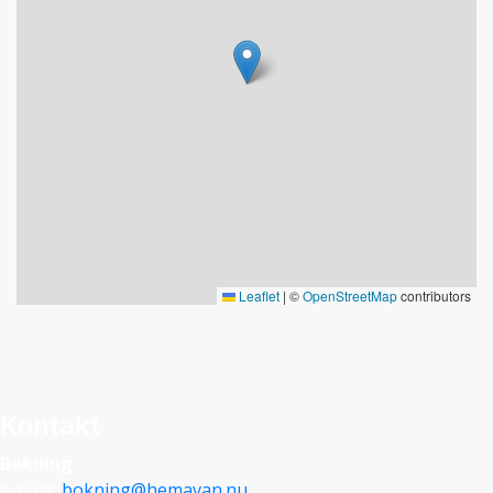
Leaflet
|
©
OpenStreetMap
contributors
Kontakt
Bokning
e-post:
bokning@hemavan.nu