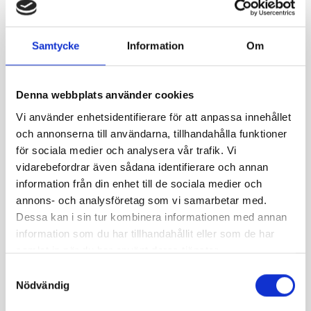
Övernattningsturer
Samtycke
Information
Om
Fjällvandring med övernattning
Denna webbplats använder cookies
Vi använder enhetsidentifierare för att anpassa innehållet
och annonserna till användarna, tillhandahålla funktioner
för sociala medier och analysera vår trafik. Vi
Kungsleden mellan Hemavan och Ammarnäs
vidarebefordrar även sådana identifierare och annan
STF har 5 fjällstugor mellan Hemavan och Ammarnäs.
information från din enhet till de sociala medier och
Sträckan är 75 km.
annons- och analysföretag som vi samarbetar med.
I stugorna får du hugga ved och elda i spisen, laga mat,
Dessa kan i sin tur kombinera informationen med annan
hämta vatten, diska och städa. Du sover med egna
information som du har tillhandahållit eller som de har
lakan eller sovsäck i flerbäddsrum utrustade med
samlat in när du har använt deras tjänster.
våningssängar, madrass, kudde och täcke. Det går inte
Read more
att boka plats i fjällstugorna. Stugvärden fördelar
Samtyckesval
Nödvändig
sängar och alla får en sovplats. Logi kostar från 215:-/
natt och det går bra att betala med kort. I fjällstugorna