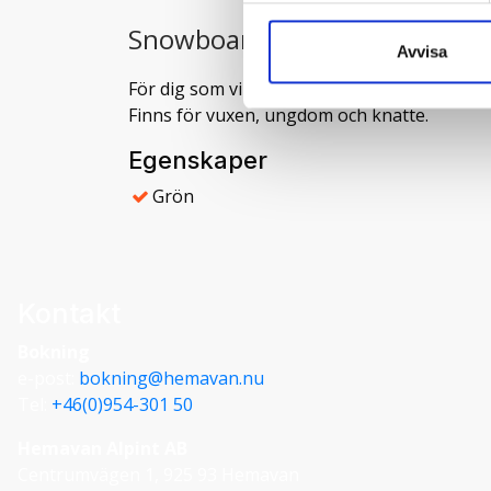
Snowboard och boots.
Avvisa
För dig som vill prova på snowboard eller 
Finns för vuxen, ungdom och knatte.
Egenskaper
Grön
Kontakt
Bokning
e-post:
bokning@hemavan.nu
Tel:
+46(0)954-301 50
Hemavan Alpint AB
Centrumvägen 1, 925 93 Hemavan