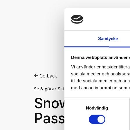
Samtycke
Denna webbplats använder 
Vi använder enhetsidentifierar
sociala medier och analysera 
Go back
till de sociala medier och a
med annan information som du 
Se & göra
Skidåkning
Skiduthyrning
Snow
Snowboardpake
Samtyckesval
Nödvändig
Passar nybörja