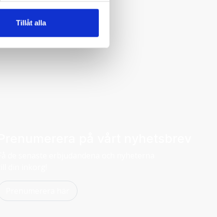
Tillåt alla
Prenumerera på vårt nyhetsbrev
Få de senaste erbjudandena och nyheterna
till din inkorg!
Prenumerera här