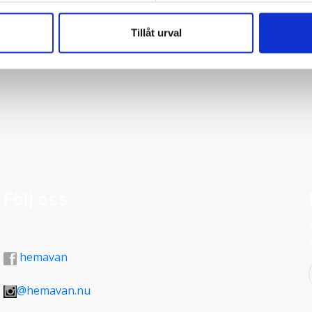
Tillåt urval
åker bräda några gånger per säsong.
Följ oss
hemavan
@hemavan.nu