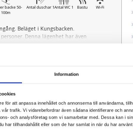
ller backe 50-
Antal duschar 1
Antal WC 1
Bastu
Wi-Fi
100m
ingång. Beläget i Kungsbacken.
6 personer. Denna lägenhet har även
Information
frys, micro, diskmaskin, brödrost,
Antal WC:
1
Antal sovrum:
2
cookies
Parkeringsplatser:
1
e för att anpassa innehållet och annonserna till användarna, tillh
0
Parkering med laddning:
0
vår trafik. Vi vidarebefordrar även sådana identifierare och anna
nnons- och analysföretag som vi samarbetar med. Dessa kan i sin
af.
har tillhandahållit eller som de har samlat in när du har använt 