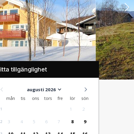
itta tillgänglighet
augusti 2026
mån
tis
ons
tors
fre
lör
sön
1
2
31
3
4
5
6
7
8
9
32
10
11
12
13
14
15
16
33