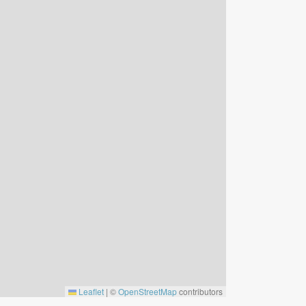
Leaflet
|
©
OpenStreetMap
contributors