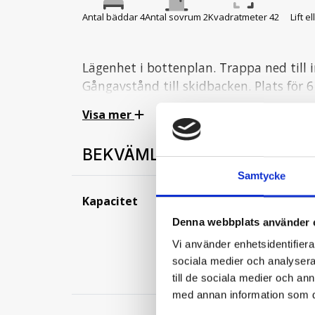
Antal bäddar 4
Antal sovrum 2
Kvadratmeter 42
Lift e
Lägenhet i bottenplan. Trappa ned till 
Gångavstånd till skidbacken. Plats för 
wi-fi.
Visa mer
Hall med Torkskåp.
BEKVÄMLIGHETER
Kök
Samtycke
Köket innehåller: spis med ugn, kyl och 
Kapacitet
Antal bäddar:
4
kaffebryggare etc.
Antal duschar:
1
Denna webbplats använder 
Kvadratmeter:
42
Vi använder enhetsidentifierar
Sovrum
Parkering med
sociala medier och analysera 
Sovrum 1: En våningssäng
motorvärmare:
till de sociala medier och a
Sovrum 2: En våningssäng, bred undersl
med annan information som du 