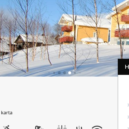
H
 karta