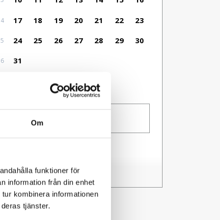
17
18
19
20
21
22
23
34
24
25
26
27
28
29
30
35
31
36
Valbart som incheckningsdatum
Ingen incheckning
Gäster
1 person
Om
Jag har en kod
andahålla funktioner för
n information från din enhet
 tur kombinera informationen
deras tjänster.