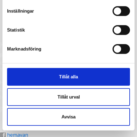
Inställningar
Statistik
Kontakt
Marknadsföring
Bokning
e-post:
bokning@hemavan.nu
Tel:
+46(0)954-301 50
Tillåt alla
Hemavan Alpint AB
Centrumvägen 1, 925 93 Hemavan
tel:
+46(0)954-301 50
Tillåt urval
Följ oss
Avvisa
hemavan