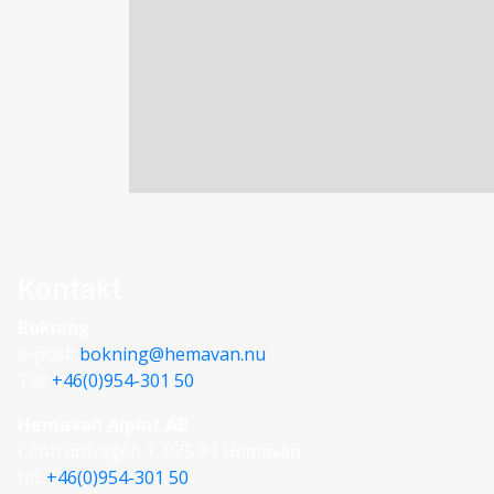
Kontakt
Bokning
e-post:
bokning@hemavan.nu
Tel:
+46(0)954-301 50
Hemavan Alpint AB
Centrumvägen 1, 925 93 Hemavan
tel:
+46(0)954-301 50