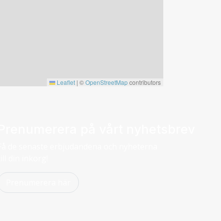
Leaflet
|
©
OpenStreetMap
contributors
Prenumerera på vårt nyhetsbrev
Få de senaste erbjudandena och nyheterna
till din inkorg!
Prenumerera här