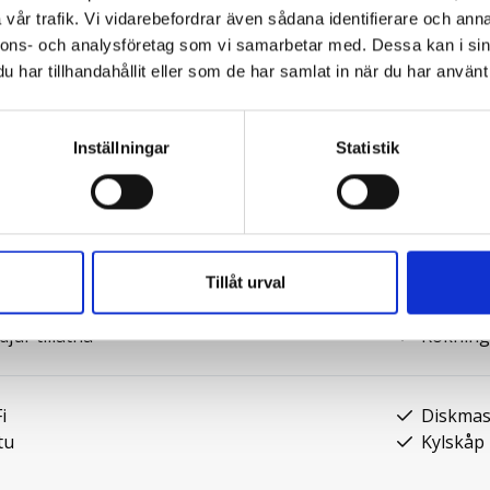
sängar och de andra två med två
vår trafik. Vi vidarebefordrar även sådana identifierare och anna
nnons- och analysföretag som vi samarbetar med. Dessa kan i sin
har tillhandahållit eller som de har samlat in när du har använt 
stu
Inställningar
Statistik
al bäddar:
11
Antal WC
al duschar:
2
Antal s
tmeter:
145
Tillåt urval
jur tillåtna
Rökning e
 1 bil för den mindre stugan. Se skyltar för
i
Diskmas
tu
Kylskåp
gsrum.
öppenspis och utgång till altan i härligt