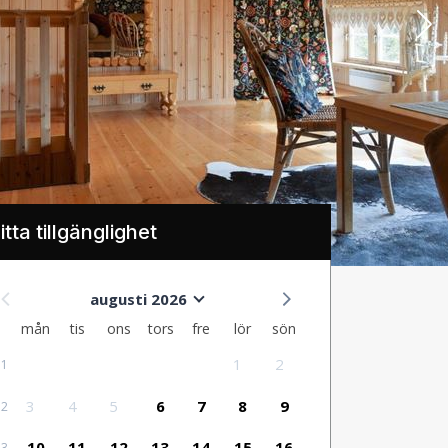
itta tillgänglighet
augusti 2026
mån
tis
ons
tors
fre
lör
sön
1
2
31
3
4
5
6
7
8
9
32
10
11
12
13
14
15
16
33