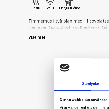
Bastu
Wi-Fi
Husdjur tillåtna
Timmerhus i två plan med 11 sovplatser
Hemavan Gondol och skidbackarna. Går att kom
Lilla stugan, om man är ett större sälls
Visa mer
Kök
Fullt utrustat kök med kyl och frys, spis med
Sovrum på nedre plan:
Sovrum 1
1 dubbelsäng.
Samtycke
Sovrum 2
1 enkelsäng.
Denna webbplats använder 
Sovplatser på övre plan:
Vi använder enhetsidentifierar