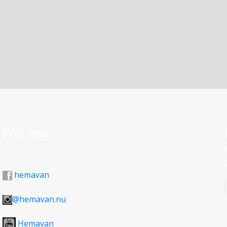
Följ oss
hemavan
@hemavan.nu
Hemavan