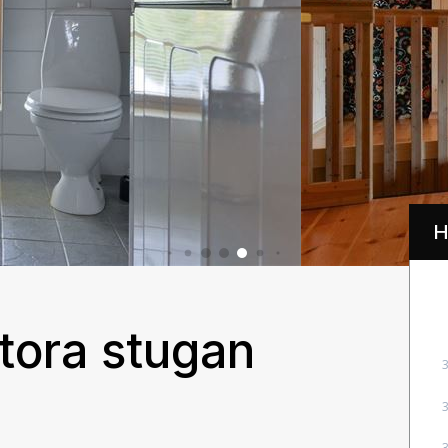
H
tora stugan