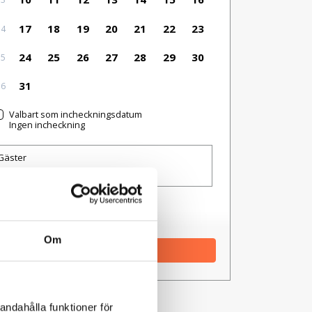
17
18
19
20
21
22
23
34
24
25
26
27
28
29
30
35
31
36
Valbart som incheckningsdatum
Ingen incheckning
Gäster
1 rum, 1 person
Jag har en kod
Om
Uppdatera
andahålla funktioner för