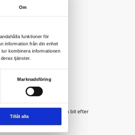
Om
andahålla funktioner för
n information från din enhet
 tur kombinera informationen
deras tjänster.
Marknadsföring
nns en parkeringsplats en liten bit efter
Tillåt alla