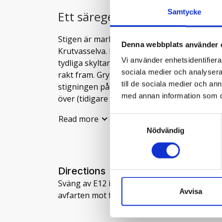
Samtycke
Ett säreget fjäll med en fanta
Stigen är markerad från parkeringsplatsen v
Denna webbplats använder 
Krutvasselva. Här finns en hängbro över ä
Vi använder enhetsidentifierar
tydliga skyltar som pekar mot Hjeltfjellvatn o
sociala medier och analysera 
rakt fram. Gryttindturen följer älven nedst
till de sociala medier och a
stigningen påbörjas passerar stigen över en
med annan information som du 
över (tidigare har det funnits en spång). Va
mot toppen allt brantare. Själva toppen på G
Read more
Samtyckesval
väderstreck. Vandringen upp till Grytindsto
Nödvändig
höghöjdsmeter.
HJELTFJELLVATNET
För de som önskar en längre tur i fjellet er d
Directions
nordöst mot Hjeltfjellvatnet. En fin tur på ca.
Sväng av E12 i Västansjö och kör mot Hattfjel
Avvisa
som slingrar sig ner i terrängen i följe med d
avfarten mot fiskeodlingen. Här börjar leden 