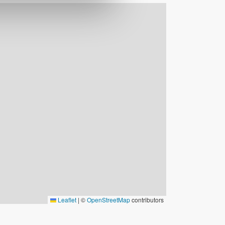
©
Visit hemavan Tärnaby AB
Leaflet
|
©
OpenStreetMap
contributors