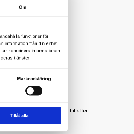
Om
andahålla funktioner för
n information från din enhet
 tur kombinera informationen
deras tjänster.
Marknadsföring
nns en parkeringsplats en liten bit efter
Tillåt alla