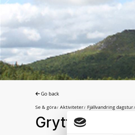
Go back
Se & göra
Aktiviteter
Fjällvandring dagstur
Gryttind