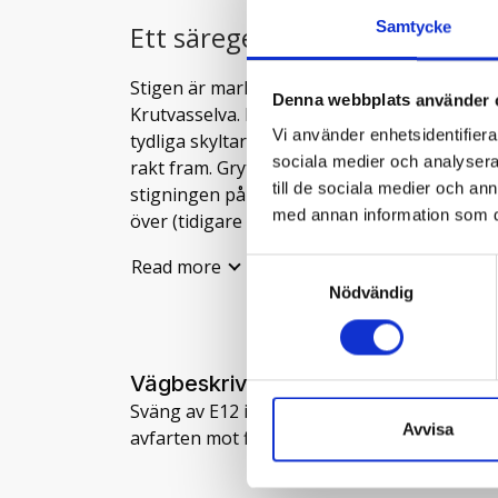
Samtycke
Ett säreget fjäll med en fanta
Stigen är markerad från parkeringsplatsen v
Denna webbplats använder 
Krutvasselva. Här finns en hängbro över ä
Vi använder enhetsidentifierar
tydliga skyltar som pekar mot Hjeltfjellvatn o
sociala medier och analysera 
rakt fram. Gryttindturen följer älven nedst
till de sociala medier och a
stigningen påbörjas passerar stigen över en
med annan information som du 
över (tidigare har det funnits en spång). Va
mot toppen allt brantare. Själva toppen på G
Read more
Samtyckesval
väderstreck. Vandringen upp till Grytindsto
Nödvändig
höghöjdsmeter.
HJELTFJELLVATNET
För de som önskar en längre tur i fjellet er d
Vägbeskrivning
nordöst mot Hjeltfjellvatnet. En fin tur på ca.
Sväng av E12 i Västansjö och kör mot Hattfjel
Avvisa
som slingrar sig ner i terrängen i följe med d
avfarten mot fiskeodlingen. Här börjar leden 