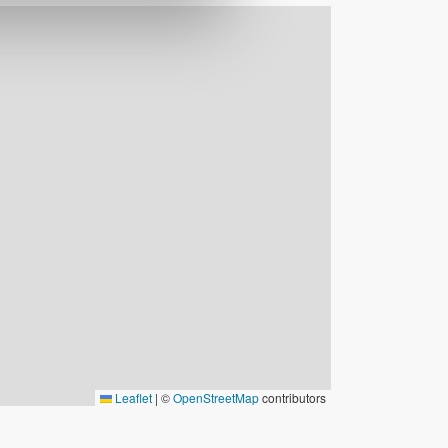
©
Visit hemavan Tärnaby AB
Leaflet
|
©
OpenStreetMap
contributors