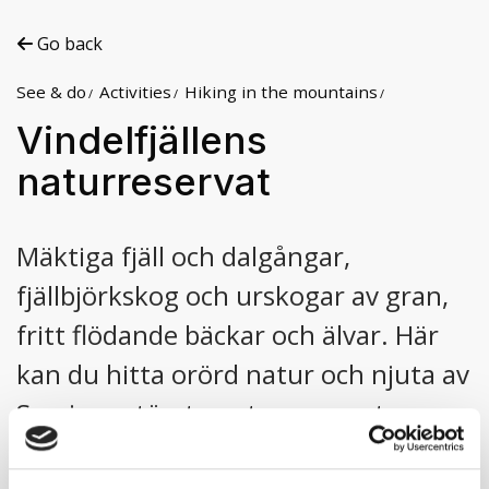
Go back
See & do
Activities
Hiking in the mountains
Vindelfjällens
naturreservat
Mäktiga fjäll och dalgångar,
©
Visit Hemavan Tärnaby
fjällbjörkskog och urskogar av gran,
fritt flödande bäckar och älvar. Här
kan du hitta orörd natur och njuta av
Sveriges största naturreservat.
Med sina 560 000 hektar av varierad natur är